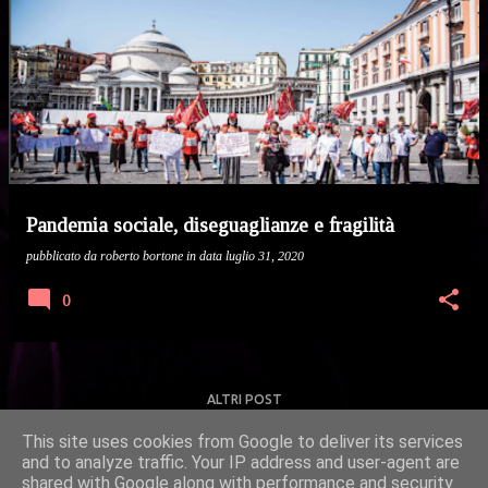
P
o
s
t
Pandemia sociale, diseguaglianze e fragilità
pubblicato da
roberto bortone
in data
luglio 31, 2020
0
ALTRI POST
This site uses cookies from Google to deliver its services
and to analyze traffic. Your IP address and user-agent are
Powered by Blogger
shared with Google along with performance and security