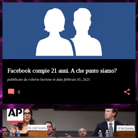
P
o
s
t
Facebook compie 21 anni. A che punto siamo?
pubblicato da
roberto bortone
in data
febbraio 05, 2025
0